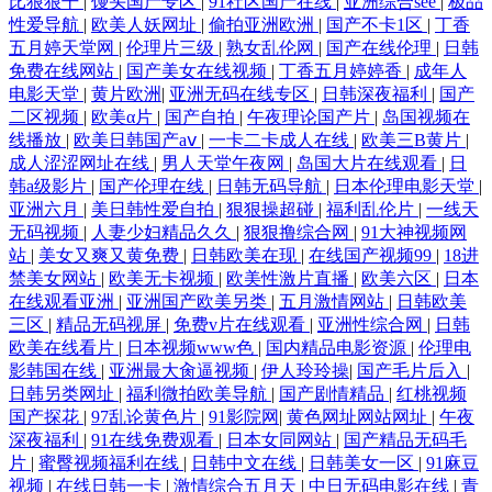
比狠狠干
|
馒头国产专区
|
91社区国产在线
|
亚洲综合see
|
极品
性爱导航
|
欧美人妖网址
|
偷拍亚洲欧洲
|
国产不卡1区
|
丁香
五月婷天堂网
|
伦理片三级
|
熟女乱伦网
|
国产在线伦理
|
日韩
免费在线网站
|
国产美女在线视频
|
丁香五月婷婷香
|
成年人
电影天堂
|
黄片欧洲
|
亚洲无码在线专区
|
日韩深夜福利
|
国产
二区视频
|
欧美α片
|
国产自拍
|
午夜理论国产片
|
岛国视频在
线播放
|
欧美日韩国产aⅴ
|
一卡二卡成人在线
|
欧美三B黄片
|
成人涩涩网址在线
|
男人天堂午夜网
|
岛国大片在线观看
|
日
韩a级影片
|
国产伦理在线
|
日韩无码导航
|
日本伦理电影天堂
|
亚洲六月
|
美日韩性爱自拍
|
狠狠操超碰
|
福利乱伦片
|
一线天
无码视频
|
人妻少妇精品久久
|
狠狠撸综合网
|
91大神视频网
站
|
美女又爽又黄免费
|
日韩欧美在现
|
在线国产视频99
|
18进
禁美女网站
|
欧美无卡视频
|
欧美性激片直播
|
欧美六区
|
日本
在线观看亚洲
|
亚洲国产欧美另类
|
五月激情网站
|
日韩欧美
三区
|
精品无码视屏
|
免费v片在线观看
|
亚洲性综合网
|
日韩
欧美在线看片
|
日本视频www色
|
国内精品电影资源
|
伦理电
影韩国在线
|
亚洲最大肏逼视频
|
伊人玲玲操
|
国产毛片后入
|
日韩另类网址
|
福利微拍欧美导航
|
国产剧情精品
|
红桃视频
国产探花
|
97乱论黄色片
|
91影院网
|
黄色网址网站网址
|
午夜
深夜福利
|
91在线免费观看
|
日本女同网站
|
国产精品无码毛
片
|
蜜臀视频福利在线
|
日韩中文在线
|
日韩美女一区
|
91麻豆
视频
|
在线日韩一卡
|
激情综合五月天
|
中日无码电影在线
|
青