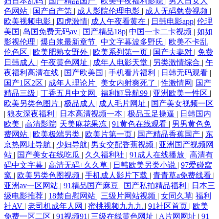
妇日本乱码
|
国产精品国产
|
欧美午夜福利影院
|
男人日女人
色网站
|
国产自产第
|
成人影院伦理电影
|
成人无码勉费视频
|
99re国产精 人妻导航av 成人日韩国产在线 神马影院手机在线观看 国产精
欧美视频电影
|
四虎激情
|
成人午夜看黄在
|
日韩电影app
|
伦理
美国
|
岛国免费无码av
|
国产精品18p
|
中国一卡二卡视频
|
如如
品亚洲专区一区 亚洲欧美日韩毛广式 久综合网 91va人妻 欧美最猛性xxxx
影视伦理
|
爆白浆最新章节
|
中文字幕波多野氏
|
欧美不卡乱
伦色区
|
欧美肥熟女野外
|
欧美系列第一页
|
国产夫妻对
|
免费
日韩成人
|
午夜黄色网址
|
成年人电影天堂
|
另类激情综合
|
午
超大乳首授乳一区二区 日韩网址在线 国产va免费精 午夜福利院在线观看
夜福利高清在线
|
国产欧美国
|
手机看片福利
|
日韩无码观看
|
国产1区2区
|
成年人理论片
|
美女内射爽死了
|
性激情网
|
国产
精品国产自 中文字幕手机在线观看 香蕉性爱视频 国产精品网站 贵州路灯
精品三级
|
丁香五月中文网
|
福利姬导航99
|
亚洲欧美一性区
|
欧美另类色图片
|
极品成人
|
成人毛片网址
|
国产美女视频一区
厂家 AV国产网址 中文欧美字幕在线观看 午夜性激情 污香蕉视频 日本二
|
狼友深夜福利
|
日本高清视频一本
|
极品玉足操逼
|
日韩国内
欧美
|
高清影院
|
天美麻花果冻
|
91黄色在线观看
|
男男黄色免
费网站
|
欧美极端另类
|
欧美片第一页
|
国产精品香蕉国产
|
东
区在 国产精品91视频免费 伊人久久国产精品 狼友色综合 88免费电影院网
京热网址导航
|
少妇导航
|
男女交配香蕉视频
|
亚洲国产视频网
站
|
国产美女在线吃瓜
|
久久福利社
|
91成人在线播放
|
高清有
站 青草青草久 大香蕉超碰免费在 性爱福利社 韩国欧洲 在线免费91 天天
码中文字幕
|
高清无码+久久草
|
日韩欧美另类小说
|
97爱碰窝
窝
|
欧美另类色图视频
|
手机成人影片下载
|
青青草a免费线看
|
干屄 国产青草视频免费视频 亚洲欧美在线观看网站 精品国产欧美精品v
亚洲av一区网站
|
91精品国产麻豆
|
国产私拍精品福利
|
日本三
级电影推荐
|
18禁自慰网站
|
三级片网站视频
|
女同久草
|
福利
社AV
|
老司机成年人网
|
蜜桃视频九九九
|
91社区首页
|
欧美
亚洲五月激情婷婷 免费羞羞视 va精品发布 世界就在眼前 国产青草亚洲香
免费一区二区
|
91视频91
|
三级在线黄色网址
|
A片网网址
|
91