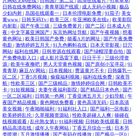
片网站无码在线
|
日韩国产第二页
|
高清在线看片
|
91草草草
|
日韩在线免费网站
|
青青草国产线观
|
成人无码小视频
|
极品
少妇内射
|
岛国在线观看一
|
日本伦理电影免费
|
91茄子
|
美女
黄www
|
日韩旡码Tv
|
欧美三区
|
年亚洲欧美在线v
|
欧美影院
内射影
|
国产午夜三级
|
三级免费黄片
|
国产二区
|
日本成人午
夜
|
中文字幕亚洲国产
|
东京热网址导航
|
国产午夜视频
|
想看
黄色网址
|
欧美日韩国产免费
|
能看A片的网址
|
国产午夜免费
电影
|
激情婷婷五月天
|
91九色蝌蚪在线
|
日本天堂影视
|
日穴
网站
|
福利在线网
|
日韩资源在线观看
|
国产绿帽淫妻自拍
|
国
产免费电影入口
|
成人影片迅雷下载
|
日日干干
|
三级伦理资
源
|
欧美午夜撸吧
|
男人天堂黄色视频
|
国产原创小宝寻花
|
91
青青草
|
麻豆AV网站
|
日本视频H
|
曹逼黄片不卡
|
日韩爆乳一
区二区
|
丁香5月视频
|
偷窥福利视频
|
福利在线免费
|
深夜导
航
|
性欧美三区
|
国产三级精品
|
激情婷婷综合网
|
日韩欧美不
卡
|
91短视频版
|
夫妻午夜福利影院
|
国产精品日本色色
|
国产
一区二区福利
|
日韩第一色网
|
丁香亚洲五月天
|
少妇导航
|
午
夜国产精品视频
|
黄色网纸免费看
|
黄色高清无码
|
日本高清
美女视频
|
午夜啪啪福利
|
91福利社入口
|
国产福利一区电影
|
欧美婷婷乱伦
|
久草视频资源站
|
性欧美超碰人人爽
|
操碰在
线视频观看
|
乱伦熟女第1
|
91福利视频
|
日韩欧美线观看
|
日韩
精品高清在线
|
成年人午夜网站
|
丁香五月综合一线
|
日本另
类喷潮
|
五月激情播播
|
国产有码在线播放
|
国产极品一区0
|