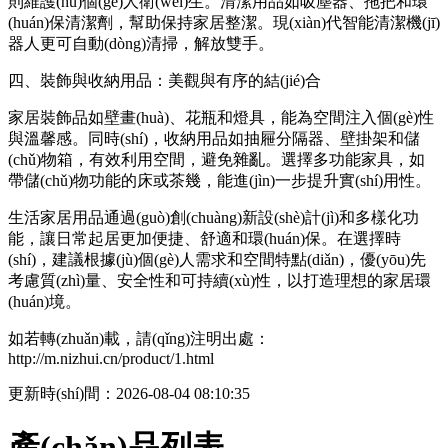
則維護(hù)個(gè)人衛(wèi)生。清潔用品如吸塵器、拖把和環
(huán)保清潔劑，幫助保持家居整潔。現(xiàn)代智能清潔機(jī)
器人更可自動(dòng)清掃，解放雙手。
四、裝飾與收納用品：美觀與有序的結(jié)合
家居裝飾品如壁畫(huà)、花瓶和燈具，能為空間注入個(gè)性
與溫馨感。同時(shí)，收納用品如抽屜分隔器、壁掛架和儲
(chǔ)物箱，有效利用空間，避免雜亂。選擇多功能家具，如
帶儲(chǔ)物功能的床或茶幾，能進(jìn)一步提升實(shí)用性。
生活家居用品通過(guò)創(chuàng)新設(shè)計(jì)和多樣化功
能，讓日常起居更加便捷、舒適和環(huán)保。在選擇時
(shí)，建議根據(jù)個(gè)人需求和空間特點(diǎn)，優(yōu)先
考慮質(zhì)量、安全性和可持續(xù)性，以打造理想的家居環
(huán)境。
如若轉(zhuǎn)載，請(qǐng)注明出處：
http://m.nizhui.cn/product/1.html
更新時(shí)間：2026-08-04 08:10:35
產(chǎn)品列表