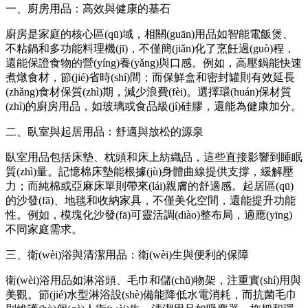
一、廚房用品：高效與健康的基石
廚房是家庭的核心區(qū)域，相關(guān)用品如智能電飯煲、
不粘鍋和多功能料理機(jī)，不僅簡(jiǎn)化了烹飪過(guò)程，
還能保證食物的營(yíng)養(yǎng)與口感。例如，高壓鍋能快速
煮燉食材，節(jié)省時(shí)間；而保鮮盒和密封罐則有效延長
(zhǎng)食材保質(zhì)期，減少浪費(fèi)。選擇環(huán)保材質
(zhì)的廚房用品，如玻璃或食品級(jí)硅膠，還能為健康加分。
二、臥室與起居用品：舒適與放松的源泉
臥室用品包括床墊、枕頭和床上紡織品，這些直接影響到睡眠
質(zhì)量。記憶棉床墊能根據(jù)身體曲線提供支撐，緩解壓
力；而純棉或亞麻床單則帶來(lái)親膚的舒適感。起居區(qū)
的沙發(fā)、地毯和收納家具，不僅美化空間，還能提升功能
性。例如，模塊化沙發(fā)可靈活調(diào)整布局，適應(yīng)
不同家庭需求。
三、衛(wèi)浴與清潔用品：衛(wèi)生與便利的保障
衛(wèi)浴用品如淋浴頭、毛巾和儲(chǔ)物架，注重實(shí)用與
美觀。節(jié)水型淋浴設(shè)備能降低水電消耗，而抗菌毛巾