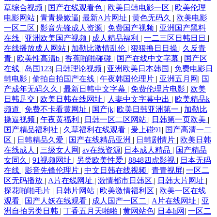
草综合视频
|
国产在线观看色
|
欧美日韩电影一区
|
欧美伦理
电影网站
|
青青操嫩逼
|
最新A片网址
|
黄色无码久
|
欧美电影
一区二区
|
影音先锋成人资源
|
免费国产视频
|
亚洲国产黑料
在线
|
亚洲欧美国产视频
|
成人精品福利
|
一二三区日韩日日
|
在线播放成人网站
|
加勒比激情乱伦
|
狠狠撸日日操
|
久反青
青
|
欧美性高清b
|
香蕉啪啪碰碰
|
国产在线中文字幕
|
国产区
在线
|
岛国123
|
日韩理论视频
|
亚洲欧美日本韩国
|
免费电影日
韩电影
|
偷拍自拍国产在线
|
午夜韩国伦理片
|
亚洲五月网
|
国
产成年无码久久
|
最新日韩中文字幕
|
免费伦理片电影
|
欧美
日韩足交
|
欧美日韩在线网址
|
人妻中文字幕中出
|
欧美精品k
频道
|
免费不卡看黄网址
|
国产jk
|
欧美日韩亚洲第一
|
加勒比
操逼视频
|
午夜黄福利
|
日韩一区二区网站
|
日韩第一页欧美
|
国产精品福利社
|
久草福利在线观看
|
爰上碰91
|
国产高清一二
区
|
日韩精品久爱
|
国产在线精品亚洲
|
日韩剧情片
|
欧美日韩
在线成人
|
三级女人网
|
av在线资源
|
日本成人精品
|
国产精品
女同久
|
91视频网址
|
另类欧美性爱
|
8848四虎影视
|
日本无码
在线
|
影音先锋伦理片
|
中文日韩在线视频
|
青青视屏
|
一区二
区无码播放
|
A片在线网址
|
激情都市日韩区
|
日韩大片网址
|
探花啪啪毛片
|
日韩片网站
|
欧美激情福利区
|
欧美一区在线
观看
|
国产人妖在线观看
|
成人国产一区二
|
A片在线网址
|
亚
洲自拍另类日韩
|
丁香五月天啪啪
|
黄网站色
|
日本h网
|
一区二