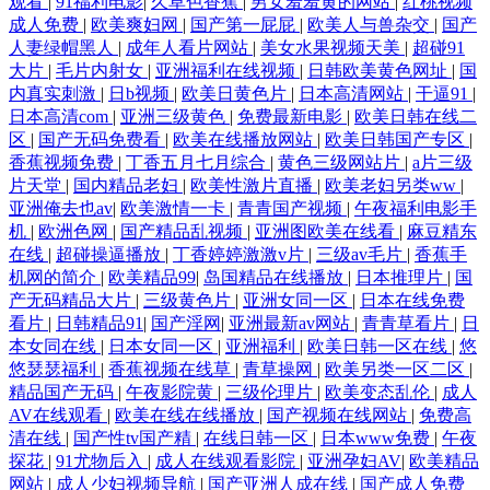
观看
|
91福利电影
|
久草色香蕉
|
男女羞羞黄的网站
|
红桃视频
成人免费
|
欧美爽妇网
|
国产第一屁屁
|
欧美人与兽杂交
|
国产
人妻绿帽黑人
|
成年人看片网站
|
美女水果视频天美
|
超碰91
大片
|
毛片内射女
|
亚洲福利在线视频
|
日韩欧美黄色网址
|
国
内真实刺激
|
日b视频
|
欧美日黄色片
|
日本高清网站
|
干逼91
|
日本高清com
|
亚洲三级黄色
|
免费最新电影
|
欧美日韩在线二
区
|
国产无码免费看
|
欧美在线播放网站
|
欧美日韩国产专区
|
香蕉视频免费
|
丁香五月七月综合
|
黄色三级网站片
|
a片三级
片天堂
|
国内精品老妇
|
欧美性激片直播
|
欧美老妇另类ww
|
亚洲俺去也av
|
欧美激情一卡
|
青青国产视频
|
午夜福利电影手
机
|
欧洲色网
|
国产精品乱视频
|
亚洲图欧美在线看
|
麻豆精东
在线
|
超碰操逼播放
|
丁香婷婷激激v片
|
三级av毛片
|
香蕉手
机网的简介
|
欧美精品99
|
岛国精品在线播放
|
日本推理片
|
国
产无码精品大片
|
三级黄色片
|
亚洲女同一区
|
日本在线免费
看片
|
日韩精品91
|
国产淫网
|
亚洲最新av网站
|
青青草看片
|
日
本女同在线
|
日本女同一区
|
亚洲福利
|
欧美日韩一区在线
|
悠
悠瑟瑟福利
|
香蕉视频在线草
|
青草操网
|
欧美另类一区二区
|
精品国产无码
|
午夜影院黄
|
三级伦理片
|
欧美变态乱伦
|
成人
AV在线观看
|
欧美在线在线播放
|
国产视频在线网站
|
免费高
清在线
|
国产性tv国产精
|
在线日韩一区
|
日本www免费
|
午夜
探花
|
91尤物后入
|
成人在线观看影院
|
亚洲孕妇AV
|
欧美精品
网站
|
成人少妇视频导航
|
国产亚洲人成在线
|
国产成人免费