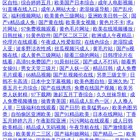
区自拍
|
综合婷婷五月
|
欧美国产日本综合
|
成年人电影视频
|
91直播在线入口
|
成年人网站大全
|
老湿操逼导航
|
国产乱伦
区
|
福利视频网站
|
欧美黄色三级网站
|
亚洲欧美日韩一区
|
国
产v精品成人免
|
国产黄在线
|
欧美美女视频
|
黄色片不卡
|
求a
片网址
|
97免费视频观看
|
黄色毛片网址
|
欧美在线视频播放
|
日韩丝袜
|
91黄色软件
|
国产区二区三区
|
欧洲成人午夜精品
|
伦理片在线观看
|
午夜成人性爱影院
|
在线色综合
|
老湿院成
人亚
|
波多野洁衣性感
|
丝瓜视频污成人
|
黄毛片站
|
国产ts视
频在线
|
成人黄色三级网站
|
能看三级的网站
|
日韩理论片在
线看
|
高清91免费国产
|
91原创社区
|
国产成人不打码
|
能看男
女操91
|
男女天堂三级片
|
国产人妖一区
|
精品日韩
|
成人免费
毛片观看
|
66精品视频
|
国产乱视频伦在线
|
另类三级文学
|
日
韩不卡高清
|
日本中文字幕视频
|
欧美色图自拍
|
亚洲久热
|
丁
香五月七月综合
|
国产在线诱惑
|
免费在线国产视频
|
欧美另
类人妖射精
|
97下载网
|
激起五月丁香综合
|
久久丝袜导航
|
成
人免费视频播放
|
操青青美国
|
精品成人乱色一区
|
人人撸人
人草
|
三级福利在线观看
|
国产日屄
|
欧美猛男gay
|
欧美色图另
类
|
自拍偷区亚洲欧美
|
国产91精品欧美
|
日本在线网站
|
丁香
五月婷婷六月
|
午夜影院亚洲
|
污污网站在线观看
|
成人日韩
欧美精品
|
精品成人无码视频
|
午夜导航在线
|
国产激情影视
综合
|
欧美黄片二三区
|
国产福利姬网站
|
国产精品一二
|
欧美