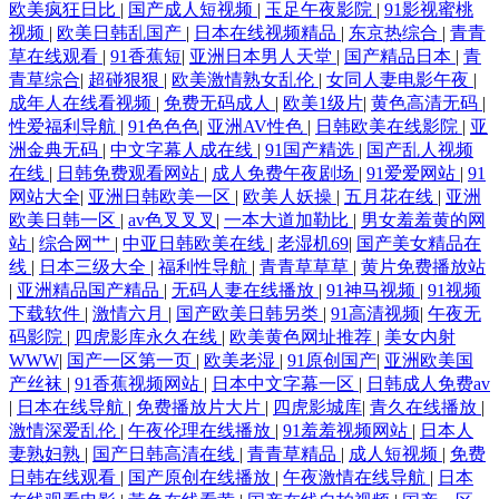
欧美疯狂日比
|
国产成人短视频
|
玉足午夜影院
|
91影视蜜桃
日本大学生一级一片 a级大片免费观看 久久福利站 先锋影院性爱按摩 成
视频
|
欧美日韩乱国产
|
日本在线视频精品
|
东京热综合
|
青青
草在线观看
|
91香蕉短
|
亚洲日本男人天堂
|
国产精品日本
|
青
人日韩视频 欧美国产福利姬91吃瓜 亚洲中文日产2021 国产九九视频在线
青草综合
|
超碰狠狠
|
欧美激情熟女乱伦
|
女同人妻电影午夜
|
成年人在线看视频
|
免费无码成人
|
欧美1级片
|
黄色高清无码
|
性爱福利导航
|
91色色色
|
亚洲AV性色
|
日韩欧美在线影院
|
亚
日本午夜专区一 成人日B福利视频 岛国VA 性一交一乱一交A片久 激情六
洲金典无码
|
中文字幕人成在线
|
91国产精选
|
国产乱人视频
在线
|
日韩免费观看网站
|
成人免费午夜剧场
|
91爱爱网站
|
91
月色 在线v国产 久久在想5 51豆花 欧美另类AV 91深夜视频 欧美精品日韩
网站大全
|
亚洲日韩欧美一区
|
欧美人妖操
|
五月花在线
|
亚洲
欧美日韩一区
|
av色叉叉叉
|
一本大道加勒比
|
男女羞羞黄的网
站
|
综合网艹
|
中亚日韩欧美在线
|
老湿机69
|
国产美女精品在
在线视频 一狼人天堂网 国产视频高清在线观看 日韩精品在线一区二区 91
线
|
日本三级大全
|
福利性导航
|
青青草草草
|
黄片免费播放站
|
亚洲精品国产精品
|
无码人妻在线播放
|
91神马视频
|
91视频
爱搞屄 黑白配高清在线视频 图片专区 超高清电影在线看 免费精品国产自
下载软件
|
激情六月
|
国产欧美日韩另类
|
91高清视频
|
午夜无
码影院
|
四虎影库永久在线
|
欧美黄色网址推荐
|
美女内射
产网站 亚洲精品私拍 大胸奶美女内射A片 欧美性爱2p 伊人大向焦91乱 国
WWW
|
国产一区第一页
|
欧美老湿
|
91原创国产
|
亚洲欧美国
产丝袜
|
91香蕉视频网站
|
日本中文字幕一区
|
日韩成人免费av
|
日本在线导航
|
免费播放片大片
|
四虎影城库
|
青久在线播放
|
产亂伦视频在线观看 日本精品午一区在线 91c在线观看入口 好吊视频一区
激情深爱乱伦
|
午夜伦理在线播放
|
91羞羞视频网站
|
日本人
妻熟妇熟
|
国产日韩高清在线
|
青青草精品
|
成人短视频
|
免费
神马电影手机在线版观 94国产在线观看 久久露脸国产精品 午夜免费成人
日韩在线观看
|
国产原创在线播放
|
午夜激情在线导航
|
日本