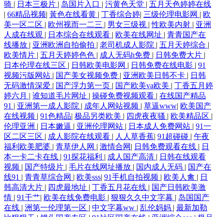
骑
|
日本三极片
|
岛国片入口
|
污黄色天堂
|
五月天色婷婷在线
|
66精品视频
|
黃色在线看黄
|
丁香综合婷
|
三级伦理电影网
|
欧
美一区二区
|
欧州视而一二三
|
男女三级视
|
性欧美内射
|
亚洲
人成在线观
|
日本综合在线观看
|
欧美在线网址
|
青青国产在
线播放
|
亚洲欧洲自拍偷拍
|
老司机成人影院
|
五月天婷综合
|
欧美情片
|
五月天婷婷色色
|
成人无码h免费
|
日韩免费大片
|
日本伦理在线三区
|
日韩欧美电影网
|
日韩免费在线电影
|
91
视频污版网站
|
国产美女视频免费
|
亚洲欧美日韩不卡
|
日韩
无码激情深爱
|
国产浮力第一页
|
国产欧美va欧美
|
丁香五月婷
婷六月
|
谁知道毛片网址
|
操碰免费视频观看
|
在线国产精品
91
|
亚洲第一成人影院
|
成年人网站视频
|
草逼www
|
欧美国产
在线视频
|
91色精品
|
极品另类欧美
|
四虎夜夜骚
|
欧美精品区
|
伦理亚洲
|
日本嫩逼
|
亚洲伦理网站
|
日本成人免费网站
|
91一
区二区三区
|
成人影院在线观看
|
人人草香蕉
|
91超碰碰
|
午夜
福利欧美肥婆
|
青草伊人网
|
激情合网
|
日韩免费观看在线
|
日
本一卡二卡在线
|
91探花福利
|
成人国产高清
|
日韩在线观看
视频
|
国产特级片
|
毛片在线网址播放
|
国内成人无码
|
国产在
线91
|
青青草综合网
|
欧美sss
|
91手机自拍视频
|
欧美人禽
|
日
韩高清大片
|
四虎最地址
|
丁香五月花在线
|
国产日韩欧美激
情
|
91干艹
|
欧美在线免费电影
|
狠狠久久中文字幕
|
岛国国产
在线
|
洲第一伦理第一区
|
中文字幕ww
|
乱伦妈妈
|
最新加勒