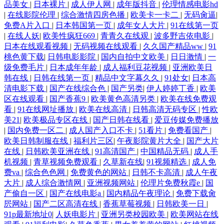
品美女
|
日本裸片
|
成人伊人网
|
成年版抖音
|
伦理情感电影hd
|
在线影院伦理
|
综合激情四房色播
|
欧美卡一卡二
|
无码肏逼
|
夜夜橾天天橾 美女裸身网站 91熟女首页 人人玩人 电影在线观 天天综合网
免费A片入口
|
日本韩国第一页
|
成年女人大片
|
91在线第一页
|
在线人妖
|
欧美性疯狂669
|
青青久在线观
|
波多野吉依电影
|
天天色影视 国产在线视精 原来是美男国语全集 男插女青春影院电影 AV综
日本在线观看视频
|
无码视频在线观看
|
久久国产精品ww
|
91
桃色黄下载
|
日韩电影影院
|
国内自拍中文欧美
|
日日激情
|
一
合伦理 日韩免费高清视频网站 国产激情综 羞羞网址 做最劲爆的影院 日韩
级免费毛片
|
日本成年年龄
|
成人福利豆花视频
|
亚洲欧美日
韩在线
|
日韩在线第一页
|
精品中文字幕久久
|
91处女
|
日本高
清电影下载
|
国产在线综合色
|
国产另类
|
伊人婷婷丁香
|
欧美
欧美www 国产精品线在线精品 亚洲自拍偷拍欧美 乱老女人一二区视频 91
区在线观看
|
国产香蕉9
|
欧美黄色高清另类
|
欧美在线免费观
看
|
91在线网址播放
|
欧美在线高清
|
日韩高清无码专区
|
性欧
视频极品视觉盛宴 日本一二三区免费 国产第一页在线观看 午夜福利欧美
美21
|
欧美极品专区在线
|
国产日韩在线看
|
爱豆传媒免费播放
|
国内免费一区二
|
成人国产入口不卡
|
51看片
|
免费看国产
|
欧美日韩制服在线
|
福利片三区
|
午夜影院黄片大全
|
国产大片
影院 国产在线一区观看 在线观看日韩在线视频 欧美va亚洲v
在线
|
日韩欧美亚洲在线
|
91高清国产
|
中国精品无码
|
成人手
机视频
|
青草视频免费观看
|
久草新在线
|
91视频精选
|
成人免
费va
|
综合色色网
|
免费黄色的网站
|
日韩不卡高清
|
成人午夜
大片
|
成人综合激情网
|
亚洲视频网站
|
伦理片免费秋霞e
|
国
产偷自一区
|
国产在线电影a
|
国内精品午夜理论
|
免费下载肏
屄网站
|
国产二区高清在线
|
香蕉草莓视频
|
日韩欧美一日
|
91p最新地址0
|
人妖电影片
|
亚洲另类校园欧美
|
欧美网站在线