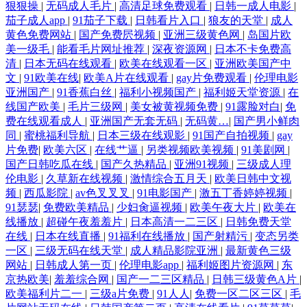
狠狠操
|
无码成人毛片
|
高清足球免费观看
|
日韩一成人电影
|
茄子成人app
|
91茄子下载
|
日韩看片入口
|
狼友的天堂
|
成人
黄色免费网站
|
国产免费屄视频
|
亚洲三级黄色网
|
岛国片欧
美一级毛
|
能看毛片网址推荐
|
深夜资源网
|
日本不卡免费高
清
|
日本无码在线观看
|
欧美在线观看一区
|
亚洲欧美国产中
文
|
91欧美在线
|
欧美A片在线观看
|
gay片免费观看
|
伦理电影
亚洲国产
|
91香蕉白丝
|
福利小视频国产
|
福利姬天堂资源
|
在
线国产欧美
|
毛片三级网
|
美女被黄视频免费
|
91露脸对白
|
免
费在线观看成人
|
亚洲国产无套无码
|
无码黄…
|
国产男小鲜肉
同
|
蜜桃福利导航
|
日本三级在线观影
|
91国产自拍视频
|
gay
片免费
|
欧美六区
|
在线艹逼
|
另类视频欧美视频
|
91美剧网
|
国产日韩吃瓜在线
|
国产久热精品
|
亚洲91视频
|
三级成人理
伦电影
|
久草新在线视频
|
激情综合五月天
|
欧美日韩中文视
频
|
西瓜影院
|
av色叉叉叉
|
91电影国产
|
激五丁香婷婷视频
|
91瑟瑟
|
免费欧美精品
|
少妇肏逼视频
|
欧美午夜大片
|
欧美在
线播放
|
超碰午夜羞羞片
|
日本高清一二三区
|
日韩免费天堂
在线
|
日本在线直播
|
91福利在线播放
|
国产射精污
|
变态另类
一区
|
三级无码在线天堂
|
成人精品影院亚洲
|
最新黄色三级
网站
|
日韩成人第一页
|
伦理电影app
|
福利姬图片资源网
|
东
京热欧美
|
羞羞综合网
|
国产一二三区精品
|
日韩三级黄色A片
|
欧美福利片二一
|
三级a片免费
|
91人人
|
免费一区二区三区
|
毛