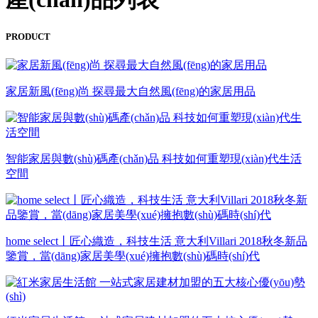
PRODUCT
家居新風(fēng)尚 探尋最大自然風(fēng)的家居用品
智能家居與數(shù)碼產(chǎn)品 科技如何重塑現(xiàn)代生活
空間
home select丨匠心織造，科技生活 意大利Villari 2018秋冬新品
鑒賞，當(dāng)家居美學(xué)擁抱數(shù)碼時(shí)代