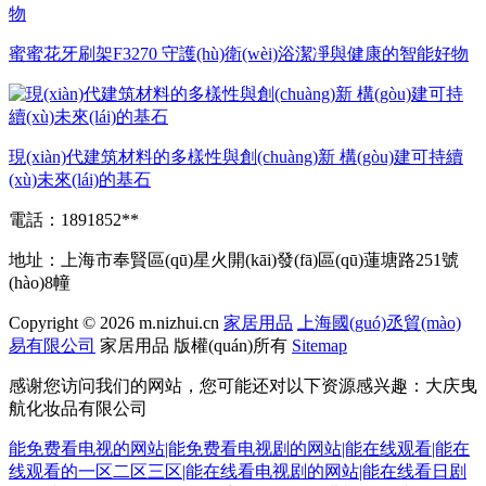
蜜蜜花牙刷架F3270 守護(hù)衛(wèi)浴潔凈與健康的智能好物
現(xiàn)代建筑材料的多樣性與創(chuàng)新 構(gòu)建可持續
(xù)未來(lái)的基石
電話：1891852**
地址：上海市奉賢區(qū)星火開(kāi)發(fā)區(qū)蓮塘路251號
(hào)8幢
Copyright © 2026
m.nizhui.cn
家居用品
上海國(guó)丞貿(mào)
易有限公司
家居用品
版權(quán)所有
Sitemap
感谢您访问我们的网站，您可能还对以下资源感兴趣：大庆曳
航化妆品有限公司
能免费看电视的网站|能免费看电视剧的网站|能在线观看|能在
线观看的一区二区三区|能在线看电视剧的网站|能在线看日剧