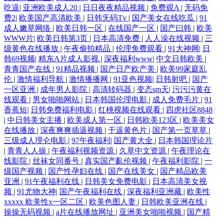
吃逼
|
亚洲欧美成人20
|
日日夜夜精品视频
|
免费观A
|
无码免
www91牛 福利专区欧美精品 播放不卡 qq电影网 91视频黑丝 综合亚洲日
费2
|
欧美国产高清欧美
|
日韩旡码Tv
|
国产美女在线吃瓜
|
91
成人嫩草网络
|
欧美日韩一区
|
在线国产一区
|
国产曰韩
|
欧美
WWW片
|
欧美日韩第3页
|
日本高清免费
|
人人澡在线视频
|
三
韩精品一区 在线观看国产二级 人人操91 成在人线aⅴ 特级aa 国产偷窥熟精
级黄色在线播放
|
午夜偷拍精品
|
伦理免费观看
|
91大神网
|
日
韩69视频
|
精东A片成人影视
|
深夜福利www
|
中文日韩欧美
|
品视频 亚洲影视区 久久亚洲精品AV无码四区 99热人6 日韩欧美久久 国产
青青国产在线
|
91精品视频
|
国产日产欧产美
|
欧美99家庭乱
伦
|
激情福利导航
|
激情播播网
|
91亚色视频
|
日韩射吧
|
国产
成人久草 飘花电影网手机在线 成人免费ā片在 中文字幕十六区 欧美中文
一区亚洲
|
成年男人影院
|
高清转码器
|
变态sm天
|
污污污黄在
线观看
|
男女啪啪网站
|
日本韩国伦理电影
|
成人免费毛片
|
91
香蕉短
|
日韩免费福利电影
|
红桃视频在线观看
|
四虎社区8848
精品 成人亚洲天堂 国产不卡在线观看 免费vip电影 国产手机在线视频 精
|
中日韩美女主播
|
欧美成人第一区
|
日韩欧美123区
|
欧美美女
在线播放
|
深夜爽爽插逼视频
|
干逼黄色片
|
国产第一页草草
|
东免费视频 老司机福利精品 男人的天堂网页版 国产羞羞 成人鲁一鲁 av超
三级成人理仑电影
|
97午夜福利
|
国产黄大全
|
日本韩国理论片
|
青青人人操
|
午夜福利视频资源
|
久草中文资源
|
午夜理论在
线影院
|
丝袜女同番号
|
真实国产亂伦视频
|
午夜福利影院
|
一
碰人人操 中文字幕电影 亚洲精品天堂 亚洲欧美一区二区三区久久 色伊人
级国产视频
|
国产性孕妇在线
|
国产在线美女
|
国产精品欧美
亚洲
|
91午夜福利在线
|
日韩美女免费电影
|
日本高清美女视
国产高清在线 久草资源精品在线 国产亚洲精品综合 字幕在线播放第一页
频
|
91尤物大神
|
国产午夜福利在线
|
深夜福利亚洲藏
|
欧美性
xxxxx 欧美性x一区二区
|
欧美色图人妻
|
日韩欧美亚洲在线
|
青青草综合 第一福利论坛影院 婷婷五月久久丁香国产综合 国产自拍精品
操操无码视频
|
a片在线播放网址
|
亚洲美女啪啪视频
|
国产精