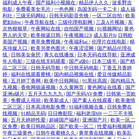
福利成人午夜
|
国产福利小视频在
|
精品伊人久久
|
波多野吉
费在线观看 国产主播高清在线直播 亚洲精品尤物a 黄页av网站 夜色资源总
电影
|
免费看美女毛片
|
一色色网
|
岛国无码一卡二卡
|
成人福
利社
|
三级无码网站
|
日韩无码影音先锋
|
一区二区自拍
|
欧美
肥妇bbw
|
午夜导航在线
|
三级伦理电影网
|
三及A片视频
|
东
站 精品午夜福利在线观看 尹人香蕉99视频 久久99成人免费 尤物视频免费
京热狠狠草
|
午夜网站在线
|
自拍国产视频
|
91视频网址
|
黄色
男人的天堂
|
欧美操逼日韩
|
午夜视频123
|
成人影片h
|
日韩欧
在线不卡 久久婷婷五月天 最新国内熟 欧美精品免费在线 国产精品+免费
美国产视频
|
青草免费视频
|
午夜福利ac
|
伦理片在线电影
|
精
东传媒入口
|
欧美另类色图片
|
午夜涩涩网
|
国产精品伦理在
线
|
日韩美女肏屄
|
青久在线播放
|
日本无码在线导航
|
亚洲成
亚洲一级日韩一级 娇妻被黑人粗大猛烈 伊人操碰 强奷很舒服好 国产福利
年人电影
|
三级在线无码观看
|
国产a级0
|
日本三级毛
|
国产精
品二区三区
|
日韩无码导航
|
中日韩无码电影
|
丁香五月香婷
在线观看片 性欧美激情在线观看 欧洲日韩亚 欧美综合视频一区二区 免费
婷
|
福利在线观看蜜桃
|
国内精品视频在线
|
爱豆传媒精品影
视
|
五月婷丁香网
|
欧美中日韩网站
|
91黑丝高跟
|
国内精品九
超碰 AV新视频 亚洲国产高清 丝袜足交国产 熟妇人妻一区二区 日韩电影
九视频
|
香焦网插逼视频
|
久久黄网页
|
黄色网址在线看
|
国产
亚洲a级片
|
五月天九九九九
|
国产无码AV免费
|
日韩第一页欧
美
|
免費成人視頻
|
欧美新成人
|
国产素人在线观看
|
欧美激情
中文字幕亚洲 美腿丝袜在线播放 91天作传媒 日韩福利片 国产AV黄色网址
二区三区
|
日本高清电影免费
|
91福利视频合集
|
日韩免费在
线视频
|
91精品无码
|
日日撸影院
|
福利老湿69
|
一二三不卡视
婷婷六月激情综合一区 国产亚洲欧美另 亚洲无人区一 久久99久久黑料 99
频
|
五月天婷婷性爱
|
超碰国产福利
|
亚洲国产片
|
欧美一区二
区免费
|
欧美日韩精品区
|
国产欧美一区二
|
性爱福利视频网
|
热狼人 做最劲爆的影院 蜜桃免费AV 娇妻玩4p被3个男 国产一线在线观看
午夜三级黄色
|
日韩午夜蜜桃久久
|
青草青在线视频
|
欧美乱