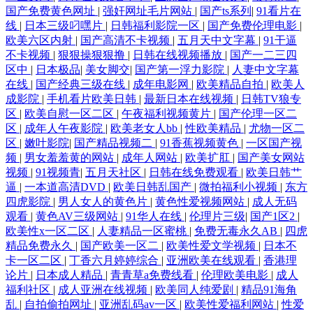
国产免费黄色网址
|
强奸网址毛片网站
|
国产ts系列
|
91看片在
剧 种子bt磁力搜索 国产在视频线在精品 午夜福利影院68 成人免费视频网
线
|
日本三级叼嘿片
|
日韩福利影院一区
|
国产免费伦理电影
|
欧美六区内射
|
国产高清不卡视频
|
五月天中文字幕
|
91干逼
欧美精品高清 www午夜 日本三级网址入口 超碰想玩玩 日本黄色高清视频
不卡视频
|
狠狠操狠狠撸
|
日韩在线视频播放
|
国产一二三四
区中
|
日本极品
|
美女脚交
|
国产第一浮力影院
|
人妻中文字幕
在线
|
国产经典三级在线
|
成年电影网
|
欧美精品自拍
|
欧美人
成人精品电影在线 一级性爱视频 精品熟女一区二区 一本道色AV 精品福利
成影院
|
手机看片欧美日韩
|
最新日本在线视频
|
日韩TV狼专
区
|
欧美自慰一区二区
|
午夜福利视频黄片
|
国产伦理一区二
一区 亚洲中文字幕乱码一区 三级黄色白丝网站 两根硕大一起挤进小紧
区
|
成年人午夜影院
|
欧美老女人bb
|
性欧美精品
|
尤物一区二
区
|
嫩叶影院
|
国产精品视频二
|
91香蕉视频黄色
|
一区国产视
www含蓄草 亚洲日本成 热播电视剧在线观看 九九精品一级 国产高清免费
频
|
男女羞羞黄的网站
|
成年人网站
|
欧美扩肛
|
国产美女网站
视频
|
91视频青
|
五月天社区
|
日韩在线免费观看
|
欧美日韩艹
逼
|
一本道高清DVD
|
欧美日韩乱国产
|
微拍福利小视频
|
东方
不卡观看 97sese图片 亚洲国产ckpl 日本变态视频 超碰人人擦 日韩精品一
四虎影院
|
男人女人的黄色片
|
黄色性爱视频网站
|
成人无码
观看
|
黄色AV三级网站
|
91华人在线
|
伦理片三级
|
国产1区2
|
区二区亚洲AV观看 岛国操逼视频网站 色色的小网站 国产h在线 神马在线
欧美性x一区二区
|
人妻精品一区蜜桃
|
免费无毒永久AB
|
四虎
精品免费永久
|
国产欧美一区二
|
欧美性爱文学视频
|
日本不
卡一区二区
|
丁香六月婷婷综合
|
亚洲欧美在线观看
|
香港理
观看免费网 国产第一页 天天艹天天 国产夫妻在线观看 伪娘自慰网站 国产
论片
|
日本成人精品
|
青青草a免费线看
|
伦理欧美电影
|
成人
福利社区
|
成人亚洲在线视频
|
欧美同人纯爱剧
|
精品91海角
麻豆亚洲精品一区二区 亚洲妇女自偷自偷图片 国成精品九区 亚洲精品免
乱
|
自拍偷拍网址
|
亚洲乱码av一区
|
欧美性爱福利网站
|
性爱