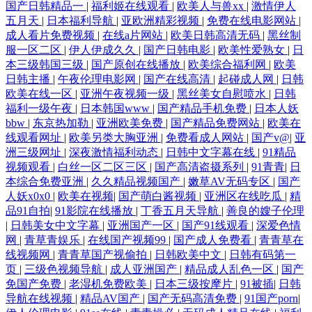
国产日韩精品一
|
福利姬在线观看
|
欧美人与兽xx
|
激情伊人
五月天
|
日本福利导航
|
亚欧洲精彩视频
|
免费在线电影网站
|
成人看片免费视频
|
在线a片网站
|
欧美日韩高清无码
|
黑丝制
服一区二区
|
伊人伊成久久
|
国产日韩电影
|
欧美性爱熟女
|
日
本三级韩国三级
|
国产原创在线播放
|
欧美综合福利网
|
欧美
日韩主播
|
午夜伦理电影网
|
国产在线高清
|
起碰成人网
|
日韩
欧美在线一区
|
亚洲午夜视频一级
|
黑丝美女自慰喷水
|
日韩
福利一级午夜
|
日本韩国www
|
国产精品手机免费
|
日本人妖
bbw
|
东京热加勒
|
亚洲欧美免费
|
国产精品免费网站
|
欧美在
线观看网址
|
欧美另类大胸亚洲
|
免费看成人网站
|
国产v@
|
亚
洲三级网址
|
深夜激情福利动态
|
日韩中文字幕在线
|
91精品
视频观看
|
白丝一区二区三区
|
国产高清盗摄系列
|
91青青
|
日
本综合免费亚洲
|
久久精品视频国产
|
嫩草AV无码专区
|
国产
人妖x0x0
|
欧美在视频
|
国产萌白酱视频
|
亚洲区在线吃瓜
|
精
品91自拍
|
91影院在线播放
|
丁香五月天导航
|
善良的嫂子伦理
|
日韩美女中文字幕
|
亚洲国产一区
|
国产91线观看
|
深爱色情
网
|
青草青娱乐
|
在线国产视频99
|
国产成人免费看
|
青青草在
线视频网
|
青青草国产视偷拍
|
日韩欧美中文
|
日韩有码第一
页
|
三级色视频导航
|
成人亚洲国产
|
精品成人乱色一区
|
国产
免国产免费
|
老湿机免费欧美
|
日本三级按摩片
|
91被插
|
日韩
导航在线视频
|
精品AV国产
|
国产无码高清免费
|
91国产porn
|