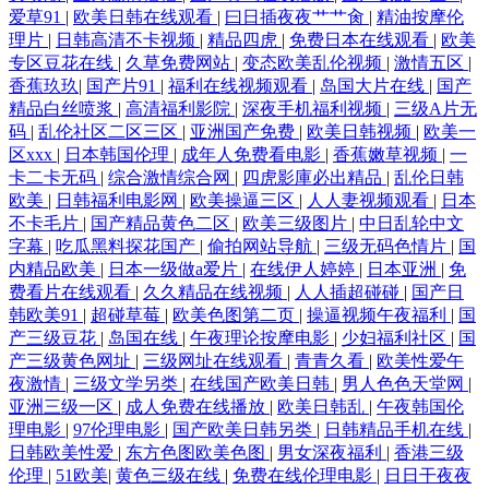
爱草91
|
欧美日韩在线观看
|
曰日插夜夜艹艹肏
|
精油按摩伦
理片
|
日韩高清不卡视频
|
精品四虎
|
免费日本在线观看
|
欧美
专区豆花在线
|
久草免费网站
|
变态欧美乱伦视频
|
激情五区
|
香蕉玖玖
|
国产片91
|
福利在线视频观看
|
岛国大片在线
|
国产
精品白丝喷浆
|
高清福利影院
|
深夜手机福利视频
|
三级A片无
码
|
乱伦社区二区三区
|
亚洲国产免费
|
欧美日韩视频
|
欧美一
区xxx
|
日本韩国伦理
|
成年人免费看电影
|
香蕉嫩草视频
|
一
卡二卡无码
|
综合激情综合网
|
四虎影庫必出精品
|
乱伦日韩
欧美
|
日韩福利电影网
|
欧美操逼三区
|
人人妻视频观看
|
日本
不卡毛片
|
国产精品黄色二区
|
欧美三级图片
|
中日乱轮中文
字幕
|
吃瓜黑料探花国产
|
偷拍网站导航
|
三级无码色情片
|
国
内精品欧美
|
日本一级做a爱片
|
在线伊人婷婷
|
日本亚洲
|
免
费看片在线观看
|
久久精品在线视频
|
人人插超碰碰
|
国产日
韩欧美91
|
超碰草莓
|
欧美色图第二页
|
操逼视频午夜福利
|
国
产三级豆花
|
岛国在线
|
午夜理论按摩电影
|
少妇福利社区
|
国
产三级黄色网址
|
三级网址在线观看
|
青青久看
|
欧美性爱午
夜激情
|
三级文学另类
|
在线国产欧美日韩
|
男人色色天堂网
|
亚洲三级一区
|
成人免费在线播放
|
欧美日韩乱
|
午夜韩国伦
理电影
|
97伦理电影
|
国产欧美日韩另类
|
日韩精品手机在线
|
日韩欧美性爱
|
东方色图欧美色图
|
男女深夜福利
|
香港三级
伦理
|
51欧美
|
黄色三级在线
|
免费在线伦理电影
|
日日干夜夜