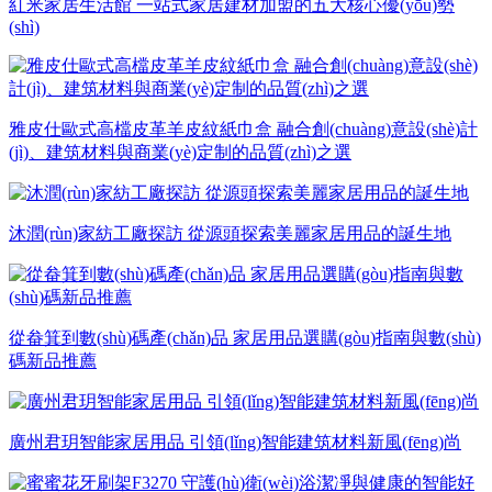
紅米家居生活館 一站式家居建材加盟的五大核心優(yōu)勢
(shì)
雅皮仕歐式高檔皮革羊皮紋紙巾盒 融合創(chuàng)意設(shè)計
(jì)、建筑材料與商業(yè)定制的品質(zhì)之選
沐潤(rùn)家紡工廠探訪 從源頭探索美麗家居用品的誕生地
從畚箕到數(shù)碼產(chǎn)品 家居用品選購(gòu)指南與數(shù)
碼新品推薦
廣州君玥智能家居用品 引領(lǐng)智能建筑材料新風(fēng)尚