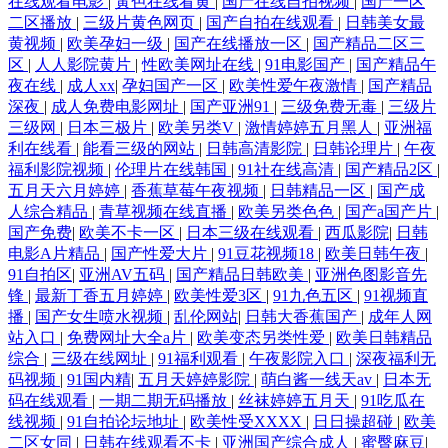
在线观看电影
|
黃色在线看黄
|
国产在线自拍视频
|
国产一区
二区播放
|
三级片黄色网页
|
国产自拍在线观看
|
日韩美女最
草草婷婷香蕉 蜜桃盗摄精品一 中国三级网站 国产偷国产偷亚洲 日本一区
黄视频
|
欧美孕妇一级
|
国产在线播放一区
|
国产精品二区三
区
|
人人影院黄片
|
性欧美网址在线
|
91电影国产
|
国产精品午
二区三区字幕 99热九九这里 玖玖在线视频 香蕉福利导航大全 成人久久免
夜在线
|
成人xx
|
孕妇国产一区
|
欧美性爱午夜激情
|
国产精品
深夜
|
成人免费电影网址
|
国产亚洲91
|
三级免费无毒
|
三级片
费 免费看黄的网址 一区在线免费 国产麻无矿码直接观看 日本不卡中文字
三级网
|
日本三极片
|
欧美另类V
|
激情婷婷五月黑人
|
亚洲福
利在线看
|
能看三级的网站
|
日韩高清影院
|
日韩论理片
|
午夜
福利影院视频
|
伦理片在线韩国
|
91社在线高清
|
国产精品2区
|
幕 91视频精品 久久草视频 午夜免费电影 成全免费高清观看在线电视剧大
五月天六月婷婷
|
香蕉草莓午夜视频
|
日韩精品一区
|
国产成
人综合精品
|
青草视频在线直播
|
欧美另类色色
|
国产a国产片
|
全 欧美一级专区免费大片 在线国产一区二区 国产色又爽视 天天草夜夜草
国产免费
|
欧美不卡一区
|
日本三级在线观看
|
西瓜影院
|
日韩
电影A片精品
|
国产性爱大片
|
91豆花视频18
|
欧美日韩午夜
|
5252 白丝无码自慰91 免费卡一卡二卡三 亚洲国产专区 国产强奷在线播 日
91自拍区
|
亚洲AV五码
|
国产精品日韩欧美
|
亚洲色图影音先
锋
|
最新丁香五月婷婷
|
欧美性爱3区
|
91九色五区
|
91视频直
播
|
国产女生喷水视频
|
乱伦网站
|
日韩大香蕉国产
|
成年人网
韩ww 最新手机电影在线观看 果冻传媒有多少部 四虎影像 a视频免 美女被
站入口
|
免费网址大全a片
|
欧美变态另类性爱
|
欧美日韩精品
综合
|
三级在线网址
|
91福利观看
|
午夜影院入口
|
深夜福利无
爆羞 亚洲日韩欧美国产精品 国产精选免费在线观看 日韩一三区国产福利
码视频
|
91国内精
|
五月天婷婷影院
|
萌白酱一线天av
|
日本无
码在线观看
|
一期二期无码播放
|
丝袜婷婷五月天
|
91吃瓜在
线视频
|
91自拍论坛地址
|
欧美性受XXXX
|
日日操超碰
|
欧美
www欧美V 伦歼性奴小说 亚洲国产综合一区 国产精品成人h视频 人人追
二区女同
|
日韩在线观看不卡
|
亚洲国产综合成人
|
蜜臀麻豆
|