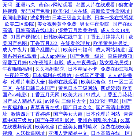
无码
|
亚洲污久
|
黄色av网站观看
|
岛国大片在线观看
|
狼友蜜
桃视频
|
无码国产免费
|
欧美伦理片在线
|
最新欧美性爱网址
|
夜间电影院
|
波多野吉
|
日本三级全大电影
|
日本一级在线视频
|
欧美二区影院
|
美女视频黄全免费
|
男女午夜影院
|
国产在线
高清
|
日韩高清在线电影
|
深爱五月欧美激情
|
成人久久18免
费
|
91国产视频91
|
日韩欧美在线中文
|
丁香五月婷婷六月
|
欧
美国产色图
|
丁香五月222
|
在线看伦理片
|
欧美黄色性另类
|
成人午夜片
|
国产乱国产乱
|
欧美日韩福利
|
成人网站频道
|
亚
洲系列在线观看
|
成人app网站
|
国产免费一级片
|
草逼视频78
|
深爱五月婷
|
97午夜福利电影
|
成人午夜秀场
|
熟女乱伦另类
|
午夜啪啪福利
|
久久福利影院
|
日本精品不卡
|
免费在线H视频
|
午夜轮三级
|
日本福利在线播放
|
在线国产亚洲
|
人人都是播
客
|
伦理片电影大全
|
操碰在线观看
|
欧美综合色
|
91一区二区
三区
|
在线日韩日本国产
|
黄色日本三级网站
|
四虎婷婷
|
欧美
国产aⅴ电影
|
丁香五月天网
|
欧美大吊
|
91成人
|
丁香五月花花
|
国产成人精品八戒
|
av馒头
|
三级片大全
|
如如伦理电影
|
国产
午夜福利bb
|
青草青青在线
|
国产日本久久
|
国产高清电影网
址
|
激情四月丁香婷婷
|
国产美女大超
|
日本伦理片网站
|
青青
草中国三级片
|
国产午夜福利影片
|
亚州色图乱伦小说
|
久草
在线视频资源
|
欧美色偷
|
白丝美女自慰喷水
|
免费在线欧美
视频
|
人妖操逼网址
|
亚洲人妻精品中文
|
日本高清在线一区
|