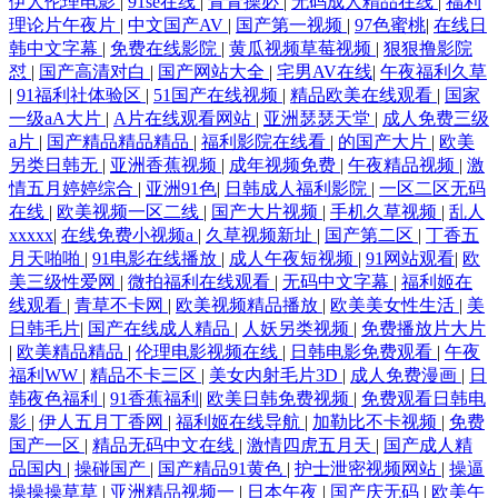
伊人伦理电影
|
91se在线
|
青青操必
|
无码成人精品在线
|
福利
理论片午夜片
|
中文国产AV
|
国产第一视频
|
97色蜜桃
|
在线日
韩中文字幕
|
免费在线影院
|
黄瓜视频草莓视频
|
狠狠撸影院
怼
|
国产高清对白
|
国产网站大全
|
宅男AV在线
|
午夜福利久草
|
91福利社体验区
|
51国产在线视频
|
精品欧美在线观看
|
国家
一级aA大片
|
A片在线观看网站
|
亚洲瑟瑟天堂
|
成人免费三级
a片
|
国产精品精品精品
|
福利影院在线看
|
的国产大片
|
欧美
另类日韩无
|
亚洲香蕉视频
|
成年视频免费
|
午夜精品视频
|
激
情五月婷婷综合
|
亚洲91色
|
日韩成人福利影院
|
一区二区无码
在线
|
欧美视频一区二线
|
国产大片视频
|
手机久草视频
|
乱人
xxxxx
|
在线免费小视频a
|
久草视频新址
|
国产第二区
|
丁香五
月天啪啪
|
91电影在线播放
|
成人午夜短视频
|
91网站观看
|
欧
美三级性爱网
|
微拍福利在线观看
|
无码中文字幕
|
福利姬在
线观看
|
青草不卡网
|
欧美视频精品播放
|
欧美美女性生活
|
美
日韩毛片
|
国产在线成人精品
|
人妖另类视频
|
免费播放片大片
|
欧美精品精品
|
伦理电影视频在线
|
日韩电影免费观看
|
午夜
福利WW
|
精品不卡三区
|
美女内射毛片3D
|
成人免费漫画
|
日
韩夜色福利
|
91香蕉福利
|
欧美日韩免费视频
|
免费观看日韩电
影
|
伊人五月丁香网
|
福利姬在线导航
|
加勒比不卡视频
|
免费
国产一区
|
精品无码中文在线
|
激情四虎五月天
|
国产成人精
品国内
|
操碰国产
|
国产精品91黄色
|
护士泄密视频网站
|
操逼
操操操草草
|
亚洲精品视频一
|
日本午夜
|
国产庆无码
|
欧美午