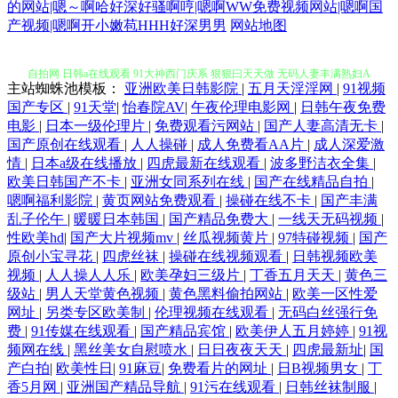
的网站|嗯～啊哈好深好骚啊哼|嗯啊WW免费视频网站|嗯啊国
欧美日韩国产码高清综 欧美精品久久96人妻无码 日韩中文字幕 国产成人
产视频|嗯啊开小嫩苞HHH好深男男
网站地图
自拍网 日韩a在线观看 91大神西门庆系 狠狠曰天天做 无码人妻丰满熟妇A
主站蜘蛛池模板：
亚洲欧美日韩影院
|
五月天淫淫网
|
91视频
片护士电影 亚洲日本在线播放视频 福利导航入口 午夜私人欧洲精品一区
国产专区
|
91天堂
|
怡春院AV
|
午夜伦理电影网
|
日韩午夜免费
电影
|
日本一级伦理片
|
免费观看污网站
|
国产人妻高清无卡
|
国产原创在线观看
|
人人操碰
|
成人免费看AA片
|
成人深爱激
精品揄拍 午夜av福利 超碰老熟女精品 欧美+国产 亚洲日本在线播放视频
情
|
日本a级在线播放
|
四虎最新在线观看
|
波多野洁衣全集
|
欧美日韩国产不卡
|
亚洲女同系列在线
|
国产在线精品自拍
|
丰满雪白的教师 欧美性色黄在 香蕉肏屄网 三级国产在线观看 豆花在线免
嗯啊福利影院
|
黄页网站免费观看
|
操碰在线不卡
|
国产丰满
乱子伦午
|
暖暖日本韩国
|
国产精品免费大
|
一线天无码视频
|
性欧美hd
|
国产大片视频mv
|
丝瓜视频黄片
|
97特碰视频
|
国产
费社区 欧美无砖砖区免费 在线欧美亚洲综合91 欧美三级国 亚洲欧美成 国
原创小宝寻花
|
四虎丝袜
|
操碰在线视频观看
|
日韩视频欧美
视频
|
人人操人人乐
|
欧美孕妇三级片
|
丁香五月天天
|
黄色三
产第一国产综合精品 欧洲亚洲精品免费二区 97在线观看免费版电视剧 久
级站
|
男人天堂黄色视频
|
黄色黑料偷拍网站
|
欧美一区性爱
网址
|
另类专区欧美制
|
伦理视频在线观看
|
无码白丝强行免
久九精品 亚洲爱爱永久网站 吃最新最真 女人喷液视频全过程 亚洲女v在
费
|
91传媒在线观看
|
国产精品宾馆
|
欧美伊人五月婷婷
|
91视
频网在线
|
黑丝美女自慰喷水
|
日日夜夜天天
|
四虎最新址
|
国
产白拍
|
欧美性日
|
91麻豆
|
免费看片的网址
|
日B视频男女
|
丁
线免费观看 电影 在线 欧美网站成人 亚洲中文字幕2020 国产精品欧美一
香5月网
|
亚洲国产精品导航
|
91污在线观看
|
日韩丝袜制服
|