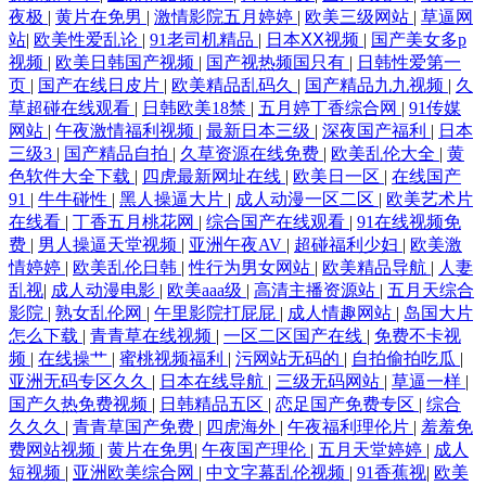
夜极
|
黄片在免男
|
激情影院五月婷婷
|
欧美三级网站
|
草逼网
站
|
欧美性爱乱论
|
91老司机精品
|
日本ⅩⅩ视频
|
国产美女多p
视频
|
欧美日韩国产视频
|
国产视热频国只有
|
日韩性爱第一
页
|
国产在线日皮片
|
欧美精品乱码久
|
国产精品九九视频
|
久
草超碰在线观看
|
日韩欧美18禁
|
五月婷丁香综合网
|
91传媒
网站
|
午夜激情福利视频
|
最新日本三级
|
深夜国产福利
|
日本
三级3
|
国产精品自拍
|
久草资源在线免费
|
欧美乱伦大全
|
黄
色软件大全下载
|
四虎最新网址在线
|
欧美日一区
|
在线国产
91
|
牛牛碰性
|
黑人操逼大片
|
成人动漫一区二区
|
欧美艺术片
在线看
|
丁香五月桃花网
|
综合国产在线观看
|
91在线视频免
费
|
男人操逼天堂视频
|
亚洲午夜AV
|
超碰福利少妇
|
欧美激
情婷婷
|
欧美乱伦日韩
|
性行为男女网站
|
欧美精品导航
|
人妻
乱视
|
成人动漫电影
|
欧美aaa级
|
高清主播资源站
|
五月天综合
影院
|
熟女乱伦网
|
午里影院打屁屁
|
成人情趣网站
|
岛国大片
怎么下载
|
青青草在线视频
|
一区二区国产在线
|
免费不卡视
频
|
在线操艹
|
蜜桃视频福利
|
污网站无码的
|
自拍偷拍吃瓜
|
亚洲无码专区久久
|
日本在线导航
|
三级无码网站
|
草逼一样
|
国产久热免费视频
|
日韩精品五区
|
恋足国产免费专区
|
综合
久久久
|
青青草国产免费
|
四虎海外
|
午夜福利理伦片
|
羞羞免
费网站视频
|
黄片在免男
|
午夜国产理伦
|
五月天堂婷婷
|
成人
短视频
|
亚洲欧美综合网
|
中文字幕乱伦视频
|
91香蕉视
|
欧美