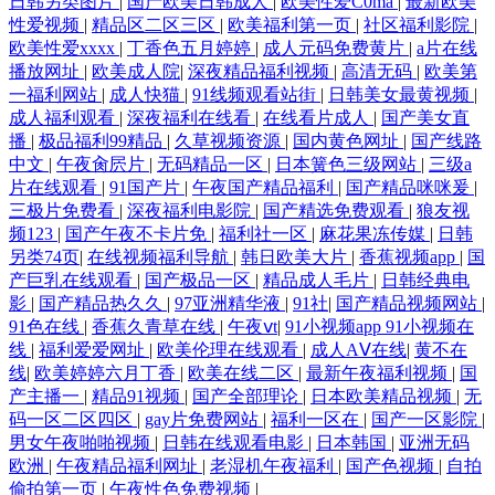
日韩另类图片
|
国产欧美日韩成人
|
欧美性爱C0ma
|
最新欧美
性爱视频
|
精品区二区三区
|
欧美福利第一页
|
社区福利影院
|
欧美性爱xxxx
|
丁香色五月婷婷
|
成人元码免费黄片
|
a片在线
播放网址
|
欧美成人院
|
深夜精品福利视频
|
高清无码
|
欧美第
一福利网站
|
成人快猫
|
91线频观看站街
|
日韩美女最黄视频
|
成人福利观看
|
深夜福利在线看
|
在线看片成人
|
国产美女直
播
|
极品福利99精品
|
久草视频资源
|
国内黄色网址
|
国产线路
中文
|
午夜肏屄片
|
无码精品一区
|
日本簧色三级网站
|
三级a
片在线观看
|
91国产片
|
午夜国产精品福利
|
国产精品咪咪爰
|
三极片免费看
|
深夜福利电影院
|
国产精选免费观看
|
狼友视
频123
|
国产午夜不卡片免
|
福利社一区
|
麻花果冻传媒
|
日韩
另类74页
|
在线视频福利导航
|
韩日欧美大片
|
香蕉视频app
|
国
产巨乳在线观看
|
国产极品一区
|
精品成人毛片
|
日韩经典电
影
|
国产精品热久久
|
97亚洲精华液
|
91社
|
国产精品视频网站
|
91色在线
|
香蕉久青草在线
|
午夜ⅴt
|
91小视频app 91小视频在
线
|
福利爱爱网址
|
欧美伦理在线观看
|
成人AⅤ在线
|
黄不在
线
|
欧美婷婷六月丁香
|
欧美在线二区
|
最新午夜福利视频
|
国
产主播一
|
精品91视频
|
国产全部理论
|
日本欧美精品视频
|
无
码一区二区四区
|
gay片免费网站
|
福利一区在
|
国产一区影院
|
男女午夜啪啪视频
|
日韩在线观看电影
|
日本韩国
|
亚洲无码
欧洲
|
午夜精品福利网址
|
老湿机午夜福利
|
国产色视频
|
自拍
偷拍第一页
|
午夜性色免费视频
|